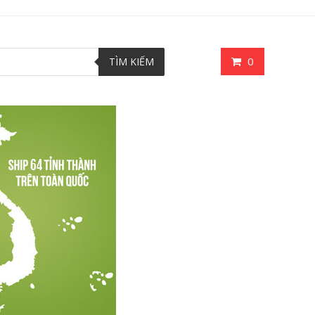
0
TÌM KIẾM