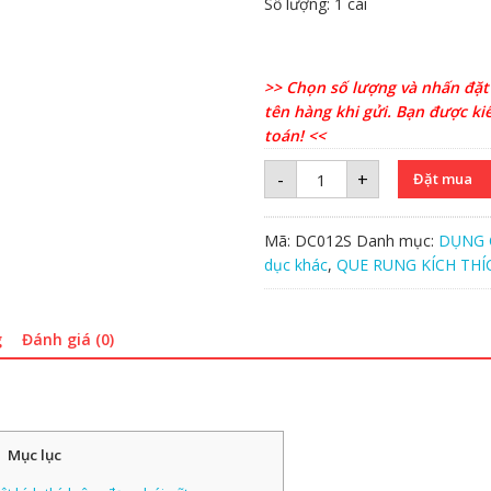
Số lượng: 1 cái
>> Chọn số lượng và nhấn đặt
tên hàng khi gửi. Bạn được k
toán! <<
Que
-
+
Đặt mua
nhiệt
ấm
thủ
dâm
Mã:
DC012S
Danh mục:
DỤNG 
nữ
số
dục khác
,
QUE RUNG KÍCH THÍ
lượng
g
Đánh giá (0)
Mục lục