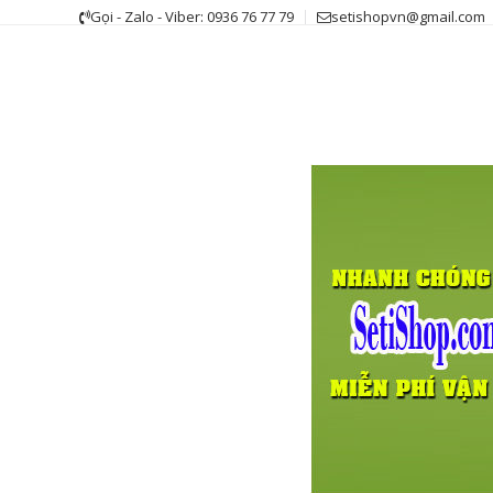
Skip
Gọi - Zalo - Viber: 0936 76 77 79
setishopvn@gmail.com
to
content