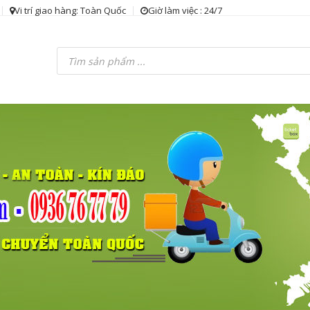
Vi trí giao hàng: Toàn Quốc
Giờ làm việc : 24/7
Tìm
kiếm
sản
phẩm