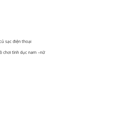
củ sạc điện thoại
ồ chơi tình dục nam –nữ