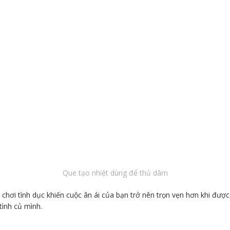
Que tạo nhiệt dùng để thủ dâm
ồ chơi tình dục khiến cuộc ân ái của bạn trở nên trọn vẹn hơn khi đư
tình củ mình.