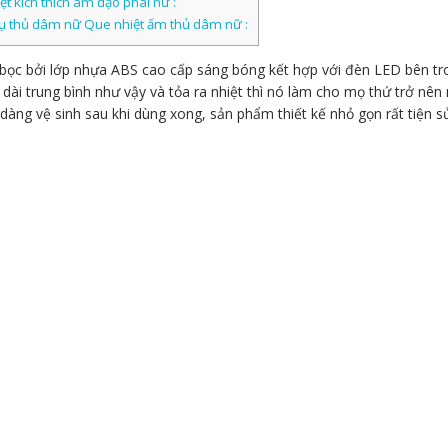
 kích thích âm đạo phái nữ :
 cụ thủ dâm nữ Que nhiệt ấm thủ dâm nữ :
ọc bởi lớp nhựa ABS cao cấp sáng bóng kết hợp với đèn LED bên t
u dài trung bình như vậy và tỏa ra nhiệt thì nó làm cho mọ thứ trở nê
àng vệ sinh sau khi dùng xong, sản phẩm thiết kế nhỏ gọn rất tiện