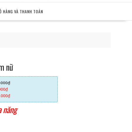
Ỏ HÀNG VÀ THANH TOÁN
âm nữ
,000
₫
000
₫
,000
₫
a năng