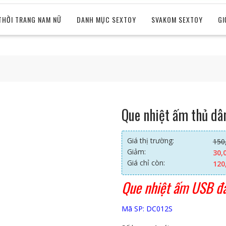
THỜI TRANG NAM NỮ
DANH MỤC SEXTOY
SVAKOM SEXTOY
GI
Que nhiệt ấm thủ d
Giá thị trường:
150
Giảm:
30,
Giá chỉ còn:
120
Que nhiệt ấm USB đ
Mã SP: DC012S