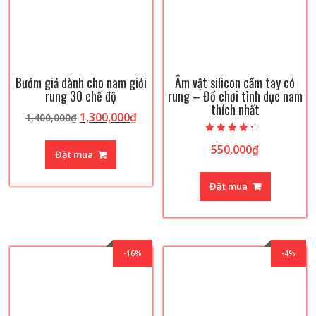
Bướm giả dành cho nam giới
Âm vật silicon cầm tay có
rung 30 chế độ
rung – Đồ chơi tình dục nam
thích nhất
Giá
Giá
1,300,000
₫
1,400,000
₫
gốc
hiện
Được xếp
là:
tại
550,000
₫
hạng
Đặt mua
4.00
1,400,000₫.
là:
5 sao
1,300,000₫.
Đặt mua
-16%
-4%