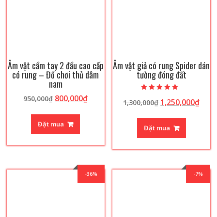
Âm vật cầm tay 2 đầu cao cấp
Âm vật giả có rung Spider dán
có rung – Đồ chơi thủ dâm
tường đóng đất
nam
Giá
Giá
Được xếp hạng
800,000
₫
950,000
₫
Giá
Giá
1,250,000
₫
1,300,000
₫
5.00
gốc
hiện
5 sao
gốc
hiện
là:
tại
là:
tại
Đặt mua
Đặt mua
950,000₫.
là:
1,300,000₫.
là:
800,000₫.
1,25
-36%
-7%