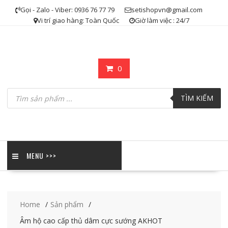
Skip
Gọi - Zalo - Viber: 0936 76 77 79
setishopvn@gmail.com
to
Vi trí giao hàng: Toàn Quốc
Giờ làm việc : 24/7
content
0
Tìm
kiếm
TÌM KIẾM
sản
phẩm
MENU >>>
Home
Sản phẩm
Âm hộ cao cấp thủ dâm cực sướng AKHOT