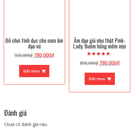
Đồ chơi tình dục cho nam âm
Âm đạo giả như thật Pink-
đạo vú
Lady. Bướm hồng mềm mịn
Giá
Giá
780,000
₫
920,000
₫
Được xếp hạng
gốc
hiện
Giá
Giá
780,000
₫
850,000
₫
5.00
5 sao
là:
tại
gốc
hiện
Đặt mua
920,000₫.
là:
là:
tại
Đặt mua
780,000₫.
850,000₫.
là:
780,00
Đánh giá
Chưa có đánh giá nào.