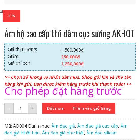
-17%
Âm hộ cao cấp thủ dâm cực sướng AKHOT
Giá thị trường:
1,500,000
₫
Giảm:
250,000
₫
Giá chỉ còn:
1,250,000
₫
>> Chọn số lượng và nhấn đặt mua. Shop gói kín và che tên
hàng khi gửi. Bạn được kiểm hàng trước khi thanh toán! <<
Cho phép đặt hàng trước
Âm
-
+
Đặt mua
Thêm vào giỏ hàng
hộ
cao
cấp
thủ
Mã:
AD004
Danh mục:
Âm đạo giả
,
Âm đạo giả cao cấp
,
Âm
dâm
cực
đạo giả Nhật bản
,
Âm đạo giả như thật
,
Âm đạo silicon
sướng
AKHOT